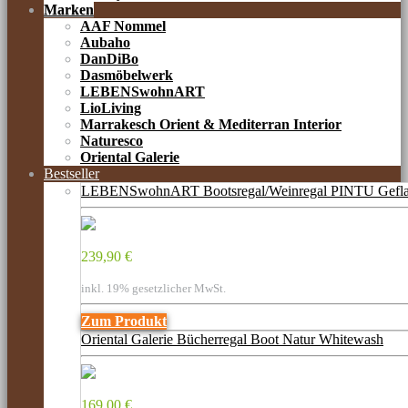
Marken
AAF Nommel
Aubaho
DanDiBo
Dasmöbelwerk
LEBENSwohnART
LioLiving
Marrakesch Orient & Mediterran Interior
Naturesco
Oriental Galerie
Bestseller
LEBENSwohnART Bootsregal/Weinregal PINTU Gefl
239,90 €
inkl. 19% gesetzlicher MwSt.
Zum Produkt
Oriental Galerie Bücherregal Boot Natur Whitewash
169,00 €