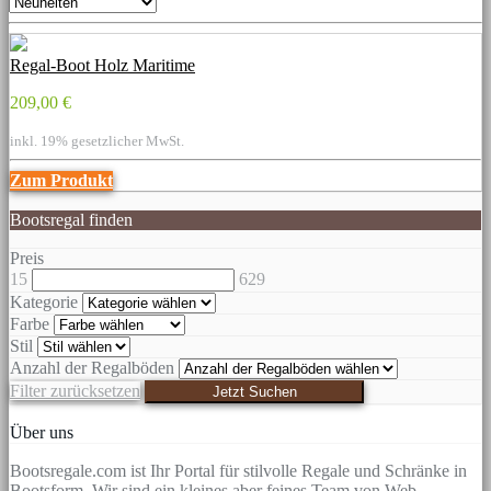
Regal-Boot Holz Maritime
209,00 €
inkl. 19% gesetzlicher MwSt.
Zum Produkt
Bootsregal finden
Preis
15
629
Kategorie
Farbe
Stil
Anzahl der Regalböden
Filter zurücksetzen
Jetzt Suchen
Über uns
Bootsregale.com ist Ihr Portal für stilvolle Regale und Schränke in
Bootsform. Wir sind ein kleines aber feines Team von Web-